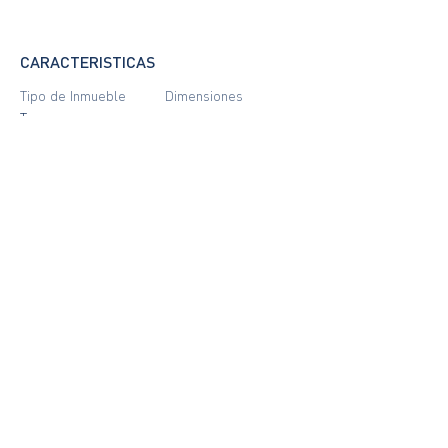
CARACTERISTICAS
Tipo de Inmueble
Dimensiones
Terreno
Dormitorios
Baños
Antigüedad
Plantas
LOCALIZACIÓN
Boulevard Tierra de Sueños 3, Roldán,
Santa Fe, Argentina