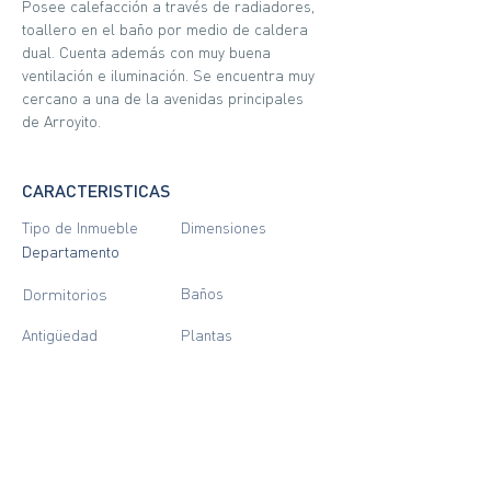
Posee calefacción a través de radiadores, 
toallero en el baño por medio de caldera 
dual. Cuenta además con muy buena 
ventilación e iluminación. Se encuentra muy 
cercano a una de la avenidas principales 
de Arroyito.
CARACTERISTICAS
Tipo de Inmueble
Dimensiones
Departamento
Dormitorios
Baños
Antigüedad
Plantas
LOCALIZACIÓN
Reconquista 1289, Rosario, Santa Fe,
Argentina